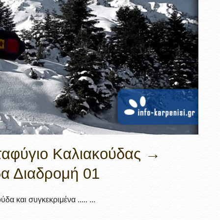
Κα
/
Πω
Λί
/ 
Av
αταφύγιο Καλιακούδας →
α Διαδρομή 01
α και συγκεκριμένα ..... ...