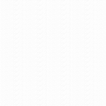
ρπενήσι - Παρέλαση 28ης Οκτωβρίου
 Events /
Τετάρτη 10/6/2020 4:41
ς θα γίνει η συμμετοχή στην διαδικτυακή εκδήλωση για την
μνη των Κρεμαστών
Πολιτιστικά /
Πέμπτη 12/12/2019 12:43
icii Medley Guitar Cover - Dimitris Andreakis - Karpenisi