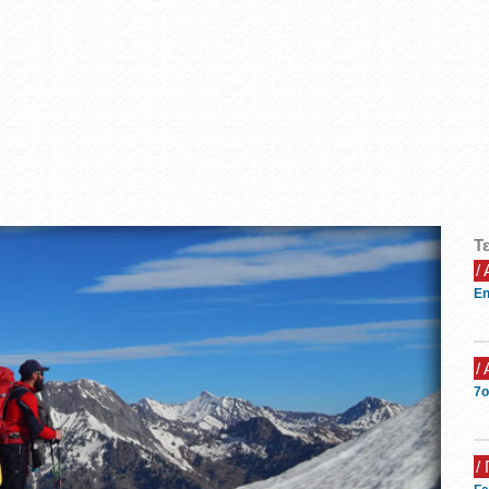
Τ
/
En
/
7ο
/ 