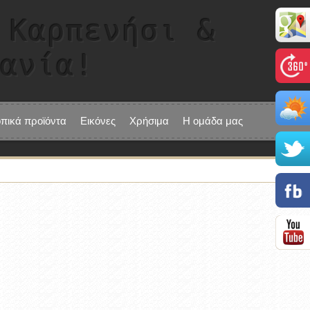
 Καρπενήσι &
τανία!
οπικά προϊόντα
Εικόνες
Χρήσιμα
Η ομάδα μας