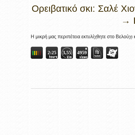
Ορειβατικό σκι: Σαλέ Χ
→ 
Η μικρή μας περιπέτεια εκτυλίχθητε στο Βελούχι και
2:25
3,55
4959