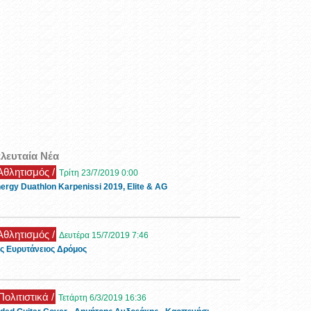
ελευταία Νέα
 Αθλητισμός /
Τρίτη 23/7/2019 0:00
ergy Duathlon Karpenissi 2019, Elite & AG
 Αθλητισμός /
Δευτέρα 15/7/2019 7:46
ς Ευρυτάνειος Δρόμος
Πολιτιστικά /
Τετάρτη 6/3/2019 16:36