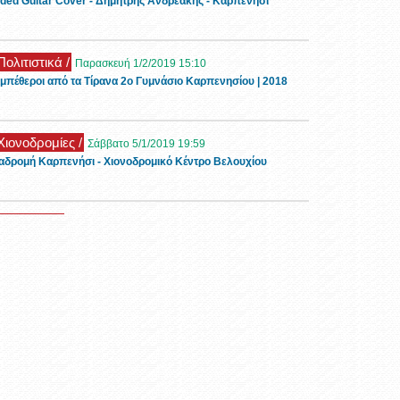
ded Guitar Cover - Δημήτρης Ανδρεάκης - Καρπενήσι
Πολιτιστικά /
Παρασκευή 1/2/2019 15:10
μπέθεροι από τα Τίρανα 2ο Γυμνάσιο Καρπενησίου | 2018
 Χιονοδρομίες /
Σάββατο 5/1/2019 19:59
αδρομή Καρπενήσι - Χιονοδρομικό Κέντρο Βελουχίου
 Ρεπορτάζ /
Τρίτη 1/1/2019 11:26
ορφες εικόνες με χιόνι στο Καρπενήσι την πρώτη μέρα του
19
 Τουρισμός /
Τρίτη 6/11/2018 11:32
νώνας Οιχαλία στα Φιδάκια - Τσαγκαράλωνα
 Events /
Κυριακή 28/10/2018 13:51