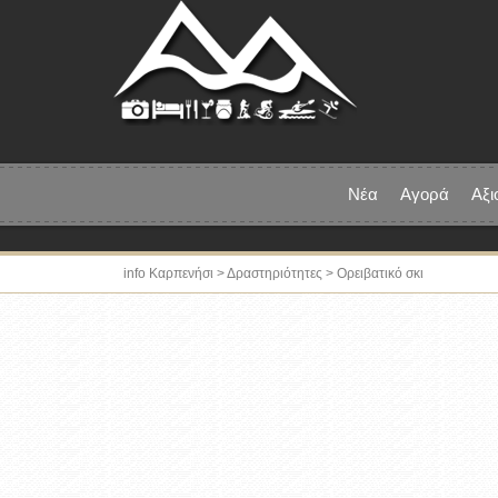
Νέα
Αγορά
Αξι
info Καρπενήσι
>
Δραστηριότητες
> Ορειβατικό σκι