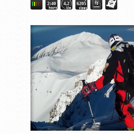
2:40
4,2
6205