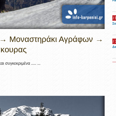
Fa
/ 
Συ
α → Μοναστηράκι Αγράφων →
/
άκουρας
Δι
 συγκεκριμένα ..... ...
/
Όμ
20
/
Ξε
/