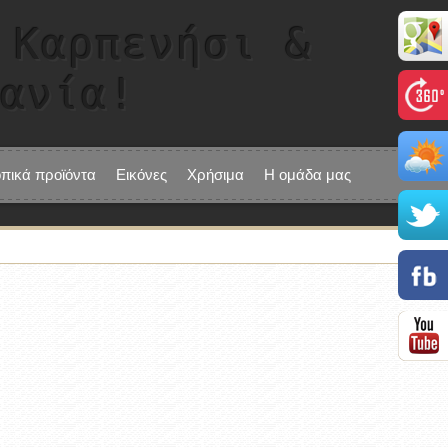
 Καρπενήσι &
τανία!
οπικά προϊόντα
Εικόνες
Χρήσιμα
Η ομάδα μας