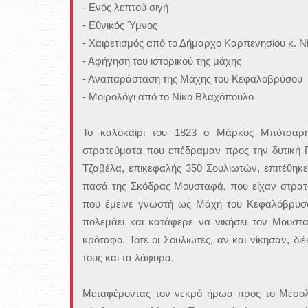
- Ενός λεπτού σιγή
- Εθνικός Ύμνος
- Χαιρετισμός από το Δήμαρχο Καρπενησίου κ. Ν
- Αφήγηση του ιστορικού της μάχης
- Αναπαράσταση της Μάχης του Κεφαλοβρύσου
- Μοιρολόγι από το Νίκο Βλαχόπουλο
Το καλοκαίρι του 1823 ο Μάρκος Μπότσαρ
στρατεύματα που επέδραμαν προς την δυτική Ρ
Τζαβέλα, επικεφαλής 350 Σουλιωτών, επιτέθη
πασά της Σκόδρας Μουσταφά, που είχαν στρατ
που έμεινε γνωστή ως Μάχη του Κεφαλόβρυσο
πολεμάει και κατάφερε να νικήσει τον Μουστ
κρόταφο. Τότε οι Σουλιώτες, αν και νίκησαν, 
τους και τα λάφυρα.
Μεταφέροντας τον νεκρό ήρωα προς το Μεσολό