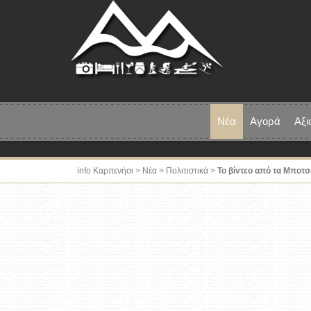
Νέα
Αγορά
Αξι
info Καρπενήσι
>
Νέα
>
Πολιτιστικά
>
Το βίντεο από τα Μποτ