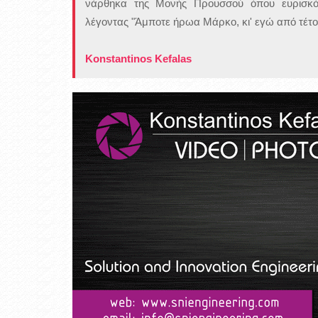
νάρθηκα της Μονής Προυσσού όπου ευρισκότ
λέγοντας "Άμποτε ήρωα Μάρκο, κι' εγώ από τέτο
Konstantinos Kefalas