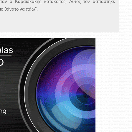
αν ο Καραϊσκάκης κατάκοιτος. Αυτός τον ασπάστηκε
ιο θάνατο να πάω".