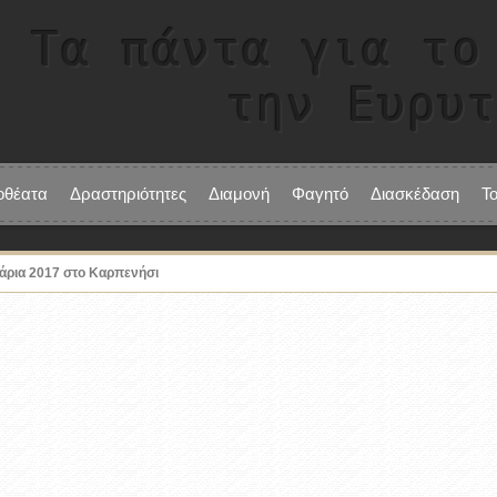
Τα πάντα για το
την Ευρυ
οθέατα
Δραστηριότητες
Διαμονή
Φαγητό
Διασκέδαση
Τ
σάρια 2017 στο Καρπενήσι