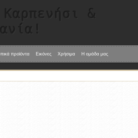
 Καρπενήσι &
τανία!
οπικά προϊόντα
Εικόνες
Χρήσιμα
Η ομάδα μας