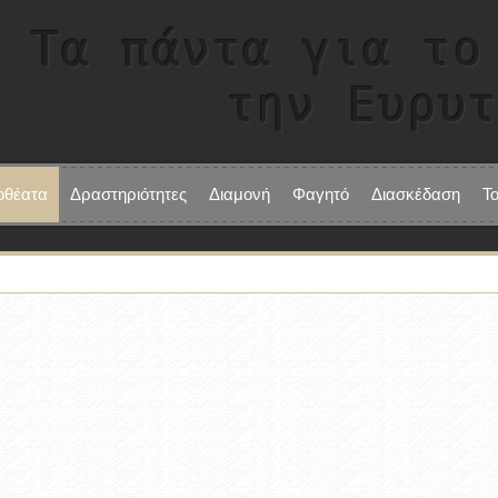
Τα πάντα για το
την Ευρυ
οθέατα
Δραστηριότητες
Διαμονή
Φαγητό
Διασκέδαση
Τ