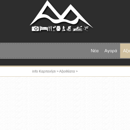
Νέα
Αγορά
Αξι
info Καρπενήσι
>
Αξιοθέατα
>