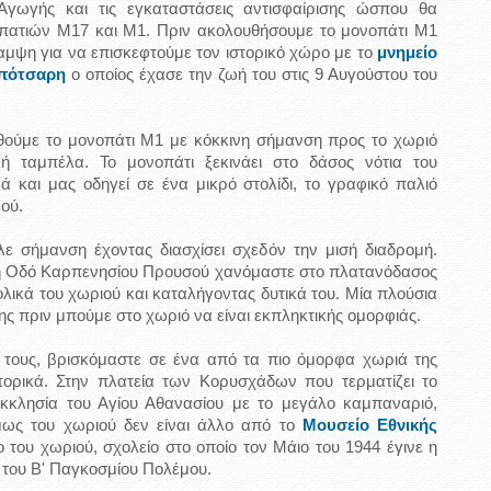
Αγωγής και τις εγκαταστάσεις αντισφαίρισης ώσπου θα
πατιών Μ17 και Μ1. Πριν ακολουθήσουμε το μονοπάτι Μ1
μψη για να επισκεφτούμε τον ιστορικό χώρο με το
μνημείο
Μπότσαρη
ο οποίος έχασε την ζωή του στις 9 Αυγούστου του
ούμε το μονοπάτι Μ1 με κόκκινη σήμανση προς το χωριό
 ταμπέλα. Το μονοπάτι ξεκινάει στο δάσος νότια του
ά και μας οδηγεί σε ένα μικρό στολίδι, το γραφικό παλιό
ού.
ε σήμανση έχοντας διασχίσει σχεδόν την μισή διαδρομή.
ή Οδό Καρπενησίου Προυσού χανόμαστε στο πλατανόδασος
ικά του χωριού και καταλήγοντας δυτικά του. Μία πλούσια
της πριν μπούμε στο χωριό να είναι εκπληκτικής ομορφιάς.
 τους, βρισκόμαστε σε ένα από τα πιο όμορφα χωριά της
τορικά. Στην πλατεία των Κορυσχάδων που τερματίζει το
εκκλησία του Αγίου Αθανασίου με το μεγάλο καμπαναριό,
μως του χωριού δεν είναι άλλο από το
Μουσείο Εθνικής
 του χωριού, σχολείο στο οποίο τον Μάιο του 1944 έγινε η
 του Β' Παγκοσμίου Πολέμου.