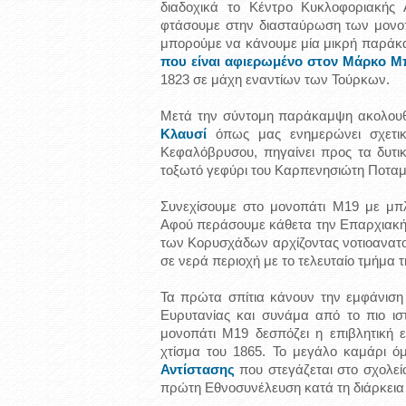
διαδοχικά το Κέντρο Κυκλοφοριακής 
φτάσουμε στην διασταύρωση των μονο
μπορούμε να κάνουμε μία μικρή παράκα
που είναι αφιερωμένο στον Μάρκο 
1823 σε μάχη εναντίων των Τούρκων.
Μετά την σύντομη παράκαμψη ακολουθ
Κλαυσί
όπως μας ενημερώνει σχετική
Κεφαλόβρυσου, πηγαίνει προς τα δυτικ
τοξωτό γεφύρι του Καρπενησιώτη Ποταμ
Συνεχίσουμε στο μονοπάτι Μ19 με μπλ
Αφού περάσουμε κάθετα την Επαρχιακ
των Κορυσχάδων αρχίζοντας νοτιοανατολ
σε νερά περιοχή με το τελευταίο τμήμα 
Τα πρώτα σπίτια κάνουν την εμφάνιση
Ευρυτανίας και συνάμα από το πιο ισ
μονοπάτι Μ19 δεσπόζει η επιβλητική 
χτίσμα του 1865. Το μεγάλο καμάρι ό
Αντίστασης
που στεγάζεται στο σχολείο
πρώτη Εθνοσυνέλευση κατά τη διάρκεια