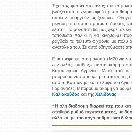
Έχοντας φτάσει στο τέλος του το μον
βγάζει από το χωριό αφού πρώτα θαυμά
οποία λειτουργούν ως ξενώνες. Οδηγο
μεγάλη απόσταση προτού ο δρόμος φτά
ελάτης. Το μονοπάτι θα μας φέρει σε έν
τοποθεσία Χαλίκι ή να κινηθούμε προ
ραγδαία τα τελευταία χρόνια με πολύ 
ανατολικά του. Σε αυτό οδηγούμαστε απ
Επιστρέφουμε στο μονοπάτι Μ20 για να δ
δεν αλλάζει καθώς είμαστε ακόμη στο 
Καρπενησίου Αγρινίου. Μετά από πε
μπορούμε να πάρουμε μία άποψη της δ
από το Καρπενήσι και το λόφο του Αγίου
Γοριανάδες. Μπορούμε ακόμη να δούμε
Καλιακούδας
και της
Χελιδόνας
.
* Η όλη διαδρομή διαρκεί περίπου κά
σταθερό ρυθμό περπατήματος, με δύο
αλλά και με πιο αργό ρυθμό είναι 6 ώρ