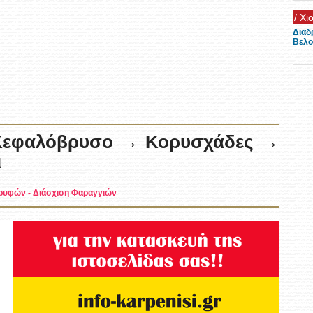
/ Ρε
Όμορ
μέρα
/ Το
Ξενώ
 Κεφαλόβρυσο → Κορυσχάδες →
/ Ev
ι
Καρπ
ορυφών
-
Διάσχιση Φαραγγιών
/ Ev
Πως 
εκδή
/ Πο
Avici
Karp