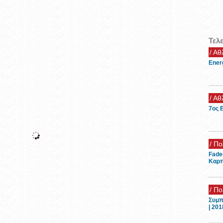
Τελ
/ Αθ
/ Αθ
Ener
7ος 
/ Πο
Fade
Καρπ
/ Πο
Συμπ
| 201
/ Χι
Διαδ
Βελο