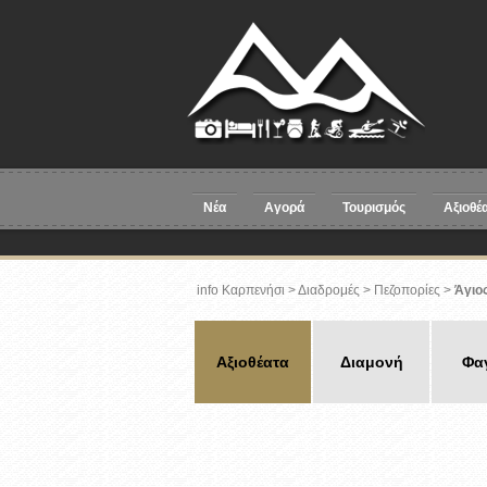
Νέα
Αγορά
Τουρισμός
Αξιοθέ
info Καρπενήσι
> Διαδρομές >
Πεζοπορίες
>
Άγιο
Αξιοθέατα
Διαμονή
Φα