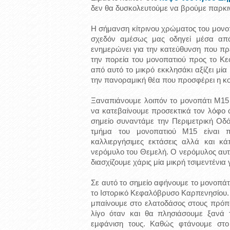
δεν θα δυσκολευτούμε να βρούμε παρκινγ
Η σήμανση κίτρινου χρώματος του μονοπ
σχεδόν αμέσως μας οδηγεί μέσα απ
ενημερώνει για την κατεύθυνση που πρέ
την πορεία του μονοπατιού προς το 
από αυτό το μικρό εκκλησάκι αξίζει μ
την πανοραμική θέα που προσφέρει η κ
Ξαναπιάνουμε λοιπόν το μονοπάτι Μ15
να κατεβαίνουμε προσεκτικά τον λόφο ό
σημείο συναντάμε την Περιμετρική Οδ
τμήμα του μονοπατιού Μ15 είναι 
καλλιεργήσιμες εκτάσεις αλλά και κά
νερόμυλο του Θεμελή. Ο νερόμυλος αυτ
διασχίζουμε χάρις μία μικρή τσιμεντένια
Σε αυτό το σημείο αφήνουμε το μονοπάτ
το Ιστορικό Κεφαλόβρυσο Καρπενησίου. 
μπαίνουμε στο ελατοδάσος στους πρόπο
λίγο όταν και θα πλησιάσουμε ξανά
εμφάνιση τους. Καθώς φτάνουμε στο