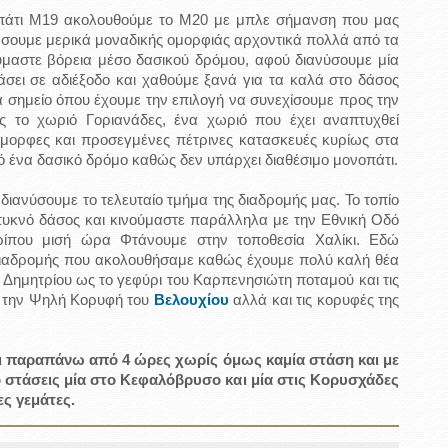
οπάτι Μ19 ακολουθούμε το Μ20 με μπλε σήμανση που μας
σουμε μερικά μοναδικής ομορφιάς αρχοντικά πολλά από τα
ύμαστε βόρεια μέσο δασικού δρόμου, αφού διανύσουμε μία
σει σε αδιέξοδο και χαθούμε ξανά για τα καλά στο δάσος
α σημείο όπου έχουμε την επιλογή να συνεχίσουμε προς την
ς το χωριό Γοριανάδες, ένα χωριό που έχει αναπτυχθεί
όμορφες και προσεγμένες πέτρινες κατασκευές κυρίως στα
ό ένα δασικό δρόμο καθώς δεν υπάρχει διαθέσιμο μονοπάτι.
ιανύσουμε το τελευταίο τμήμα της διαδρομής μας. Το τοπίο
πυκνό δάσος και κινούμαστε παράλληλα με την Εθνική Οδό
ρίπου μισή ώρα Φτάνουμε στην τοποθεσία Χαλίκι. Εδώ
ιαδρομής που ακολουθήσαμε καθώς έχουμε πολύ καλή θέα
 Δημητρίου ως το γεφύρι του Καρπενησιώτη ποταμού και τις
 την Ψηλή Κορυφή του
Βελουχίου
αλλά και τις κορυφές της
τι παραπάνω από 4 ώρες χωρίς όμως καμία στάση και με
 στάσεις μία στο Κεφαλόβρυσο και μία στις Κορυσχάδες
ες γεμάτες.