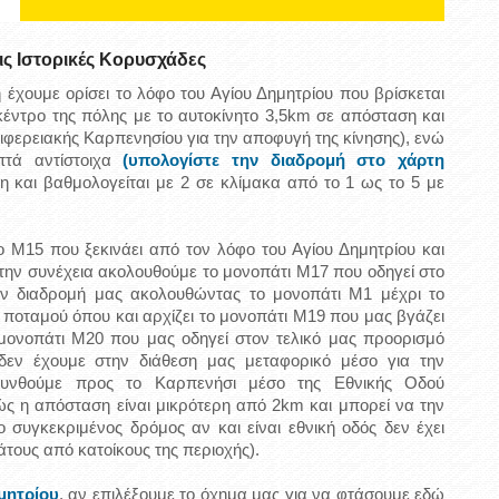
ς Ιστορικές Κορυσχάδες
 έχουμε ορίσει το λόφο του Αγίου Δημητρίου που βρίσκεται
κέντρο της πόλης με το αυτοκίνητο 3,5km σε απόσταση και
ιφερειακής Καρπενησίου για την αποφυγή της κίνησης), ενώ
πτά αντίστοιχα
(υπολογίστε την διαδρομή στο χάρτη
λη και βαθμολογείται με 2 σε κλίμακα από το 1 ως το 5 με
ο Μ15 που ξεκινάει από τον λόφο του Αγίου Δημητρίου και
την συνέχεια ακολουθούμε το μονοπάτι Μ17 που οδηγεί στο
ην διαδρομή μας ακολουθώντας το μονοπάτι Μ1 μέχρι το
ποταμού όπου και αρχίζει το μονοπάτι Μ19 που μας βγάζει
ο μονοπάτι Μ20 που μας οδηγεί στον τελικό μας προορισμό
δεν έχουμε στην διάθεση μας μεταφορικό μέσο για την
θυνθούμε προς το Καρπενήσι μέσο της Εθνικής Οδού
ώς η απόσταση είναι μικρότερη από 2km και μπορεί να την
ο συγκεκριμένος δρόμος αν και είναι εθνική οδός δεν έχει
άτους από κατοίκους της περιοχής).
μητρίου
, αν επιλέξουμε το όχημα μας για να φτάσουμε εδώ