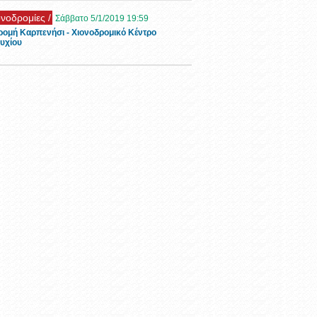
πορτάζ /
Τρίτη 1/1/2019 11:26
φες εικόνες με χιόνι στο Καρπενήσι την πρώτη
 του 2019
υρισμός /
Τρίτη 6/11/2018 11:32
νας Οιχαλία στα Φιδάκια - Τσαγκαράλωνα
ents /
Κυριακή 28/10/2018 13:51
ενήσι - Παρέλαση 28ης Οκτωβρίου
ents /
Τετάρτη 10/6/2020 4:41
θα γίνει η συμμετοχή στην διαδικτυακή
λωση για την Λίμνη των Κρεμαστών
λιτιστικά /
Πέμπτη 12/12/2019 12:43
i Medley Guitar Cover - Dimitris Andreakis -
enisi