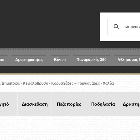
ατα
Δραστηριότητες
Βίντεο
Πανοραμικές 360
Αθλητισμός 
ς Δημήτριος - Κεφαλόβρυσο - Κορυσχάδες – Γοργιανάδες - Χαλίκι
γητό
Διασκέδαση
Πεζοπορίες
Ποδηλασία
Δραστηρ