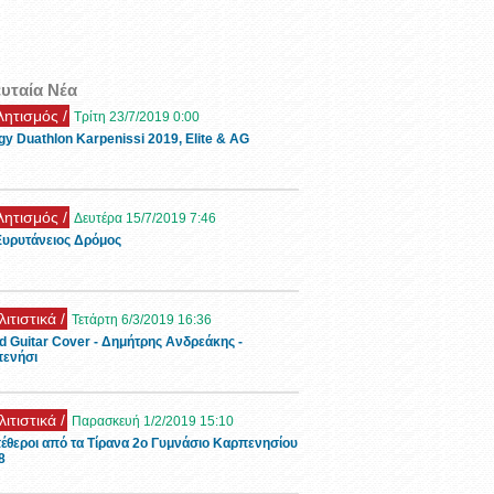
ευταία Νέα
λητισμός /
Τρίτη 23/7/2019 0:00
λητισμός /
Δευτέρα 15/7/2019 7:46
gy Duathlon Karpenissi 2019, Elite & AG
Ευρυτάνειος Δρόμος
λιτιστικά /
Τετάρτη 6/3/2019 16:36
d Guitar Cover - Δημήτρης Ανδρεάκης -
ενήσι
λιτιστικά /
Παρασκευή 1/2/2019 15:10
έθεροι από τα Τίρανα 2ο Γυμνάσιο Καρπενησίου
8
ονοδρομίες /
Σάββατο 5/1/2019 19:59
ρομή Καρπενήσι - Χιονοδρομικό Κέντρο
υχίου