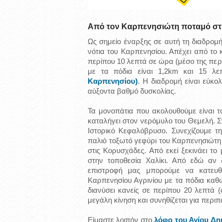
Από τον Καρπενησιώτη ποταμό στι
Ως σημείο έναρξης σε αυτή τη διαδρομή
νότια του Καρπενησίου. Απέχει από το 
περίπου 10 λεπτά σε ώρα (μέσο της περ
με τα πόδια είναι 1,2km και 15 λε
Καρπενησίου)
. Η διαδρομή είναι εύκο
αύξοντα βαθμό δυσκολίας.
Τα μονοπάτια που ακολουθούμε είναι τ
καταλήγει στον νερόμυλο του Θεμελή. Σ
Ιστορικό Κεφαλόβρυσο. Συνεχίζουμε τ
παλιό τοξωτό γεφύρι του Καρπενησιώτη 
στις Κορυσχάδες. Από εκεί ξεκινάει τ
στην τοποθεσία Χαλίκι. Από εδώ αν 
επιστροφή μας μπορούμε να κατευ
Καρπενησίου Αγρινίου με τα πόδια καθ
διανύσει κανείς σε περίπου 20 λεπτά (
μεγάλη κίνηση και συνηθίζεται για περιπ
Είμαστε λοιπόν στο
λόφο του Αγίου Δη