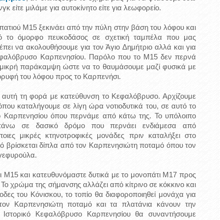
κ είτε μιλάμε για αυτοκίνητο είτε για λεωφορείο.
ατιού Μ15 ξεκινάει από την πύλη στην βάση του λόφου και
ό το όμορφο πευκοδάσος σε σχετική ταμπέλα που μας
πει να ακολουθήσουμε για τον Άγιο Δημήτριο αλλά και για
Κεφαλόβρυσο Καρπενησίου. Παρόλο που το Μ15 δεν περνά
ία μικρή παράκαμψη ώστε να το θαυμάσουμε μαζί φυσικά με
ορυφή του λόφου προς το Καρπενήσι.
 αυτή τη φορά με κατεύθυνση το Κεφαλόβρυσο. Αρχίζουμε
που καταλήγουμε σε λίγη ώρα νοτιοδυτικά του, σε αυτό το
ό Καρπενησίου όπου περνάμε από κάτω της. Το υπόλοιπο
πάνω σε δασικό δρόμο που περνάει ενδιάμεσα από
ποιες μικρές κτηνοτροφικές μονάδες πριν καταλήξει στο
ό βρίσκεται δίπλα από τον Καρπενησιώτη ποταμό όπου τον
 γεφυρούλα.
ι Μ15 και κατευθυνόμαστε δυτικά με το μονοπάτι Μ17 προς
Το χρώμα της σήμανσης αλλάζει από κίτρινο σε κόκκινο και
δες του Κόνισκου, το τοπίο θα διαφοροποιηθεί μονάχα για
 τον Καρπενησιώτη ποταμό και τα πλατάνια κάνουν την
 Ιστορικό Κεφαλόβρυσο Καρπενησίου θα συναντήσουμε